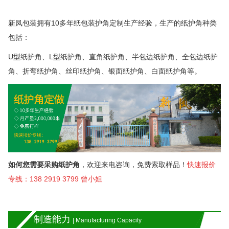
新凤包装拥有
10
多年
纸包装护角
定制生产经验，生产的纸护角种类
包括：
U
型纸护角、
L
型纸护角、直角纸护角、半包边纸护角、全包边纸护
角、折弯纸护角、丝印纸护角、银面纸护角、白面纸护角等
。
如何您需要采购纸护角
，欢迎来电咨询，免费索取样品！
快速报价
专线：138 2919 3799
曾小姐
制造能力
| Manufacturing Capacity