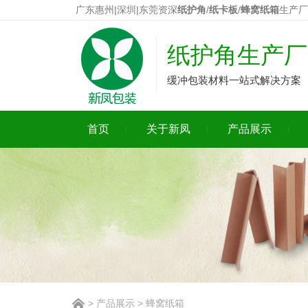
广东惠州|深圳|东莞资深
纸护角
/
纸卡板
/
蜂窝纸箱
生产厂
纸护角生产厂
缓冲包装材料一站式解决方案
首页
关于新凤
产品展示
>
产品展示
>
蜂窝纸箱