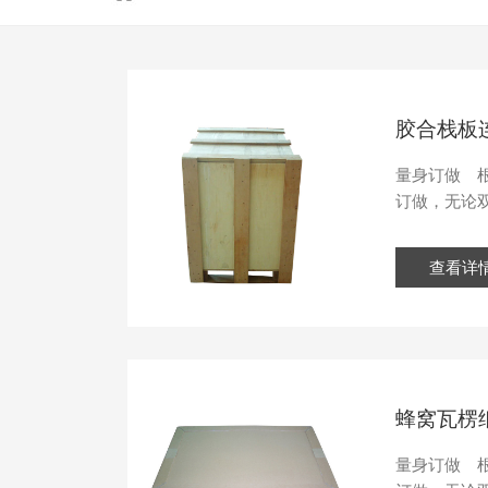
胶合栈板
量身订做 
订做，无论双
查看详
蜂窝瓦楞
量身订做 