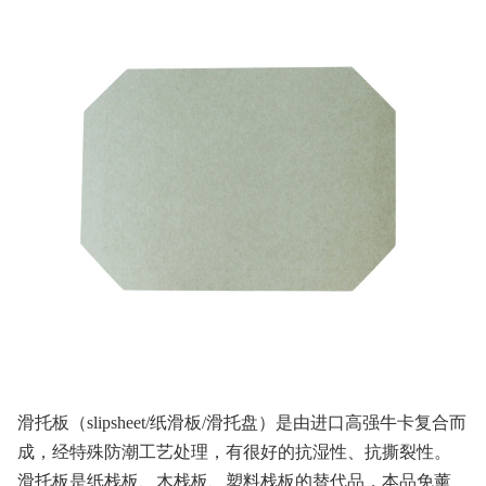
滑托板（slipsheet/纸滑板/滑托盘）是由进口高强牛卡复合而
成，经特殊防潮工艺处理，有很好的抗湿性、抗撕裂性。
滑托板是纸栈板、木栈板、塑料栈板的替代品，本品免薰