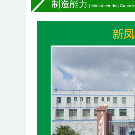
制造能力
| Manufacturing Capacit