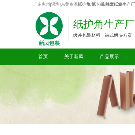
广东惠州|深圳|东莞资深
纸护角
/
纸卡板
/
蜂窝纸箱
生产厂
纸护角生产厂
缓冲包装材料一站式解决方案
首页
关于新凤
产品展示