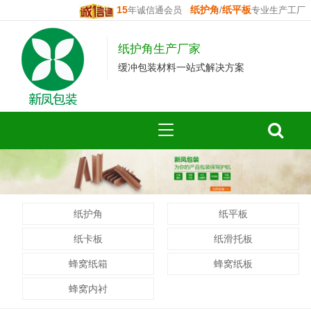
15
纸护角
纸平板
年诚信通会员
/
专业生产工厂
纸护角生产厂家
缓冲包装材料一站式解决方案
纸护角
纸平板
纸卡板
纸滑托板
蜂窝纸箱
蜂窝纸板
蜂窝内衬