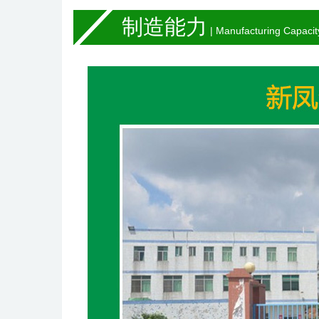
制造能力
| Manufacturing Capacit