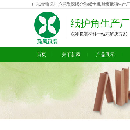
广东惠州|深圳|东莞资深
纸护角
/
纸卡板
/
蜂窝纸箱
生产厂
纸护角生产厂
缓冲包装材料一站式解决方案
首页
关于新凤
产品展示