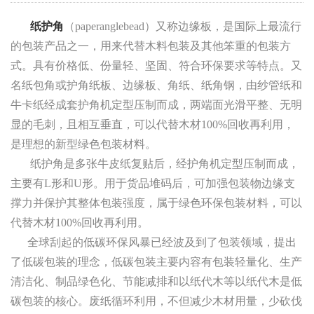
纸护角
（paperanglebead）又称边缘板，是国际上最流行
的包装产品之一，用来代替木料包装及其他笨重的包装方
式。具有价格低、份量轻、坚固、符合环保要求等特点。又
名纸包角或护角纸板、边缘板、角纸、纸角钢，由纱管纸和
牛卡纸经成套护角机定型压制而成，两端面光滑平整、无明
显的毛刺，且相互垂直，可以代替木材100%回收再利用，
是理想的新型绿色包装材料。
纸护角是多张牛皮纸复贴后，经护角机定型压制而成，
主要有L形和U形。用于货品堆码后，可加强包装物边缘支
撑力并保护其整体包装强度，属于绿色环保包装材料，可以
代替木材100%回收再利用。
全球刮起的低碳环保风暴已经波及到了包装领域，提出
了低碳包装的理念，低碳包装主要内容有包装轻量化、生产
清洁化、制品绿色化、节能减排和以纸代木等以纸代木是低
碳包装的核心。废纸循环利用，不但减少木材用量，少砍伐